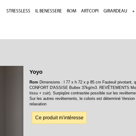
STRESSLESS
IL BENESSERE
ROM
ARTCOPI
GIRARDEAU
+
Yoyo
Rom
Dimensions : l 77 x h 72 x p 85 cm Fauteuil pivotant, q
CONFORT D'ASSISE Bultex 37kg/m3. REVÊTEMENTS Modèle b
tissu + cuir). Surpiqûre contrastée possible sur les revêt
Sur les autres revêtements, le coloris est déterminé Version cu
relaxation
Ce produit m'intéresse