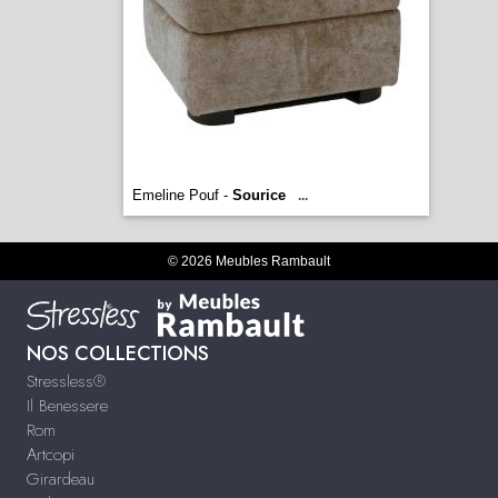
Emeline Pouf -
Sourice
...
© 2026 Meubles Rambault
NOS COLLECTIONS
Stressless®
Il Benessere
Rom
Artcopi
Girardeau