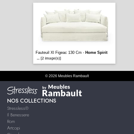
Fauteuil Xl Figeac 130 Cm -
Home Spirit
...
[2 image(s)]
© 2026 Meubles Rambault
NOS COLLECTIONS
Stressless®
Il Benessere
Rom
Artcopi