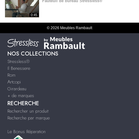
Fauteuil de bureau Stressless®
0:45
© 2026 Meubles Rambault
NOS COLLECTIONS
Stressless®
Il Benessere
Rom
Artcopi
Girardeau
+ de marques
RECHERCHE
Rechercher un produit
Recherche par marque
Le Bonus Réparation