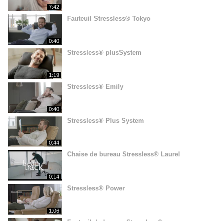
7:42
Fauteuil Stressless® Tokyo
0:40
Stressless® plusSystem
1:19
Stressless® Emily
0:40
Stressless® Plus System
0:44
Chaise de bureau Stressless® Laurel
0:14
Stressless® Power
1:06