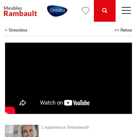
>
Stressless
<< Retour
L'expérience Stressless®