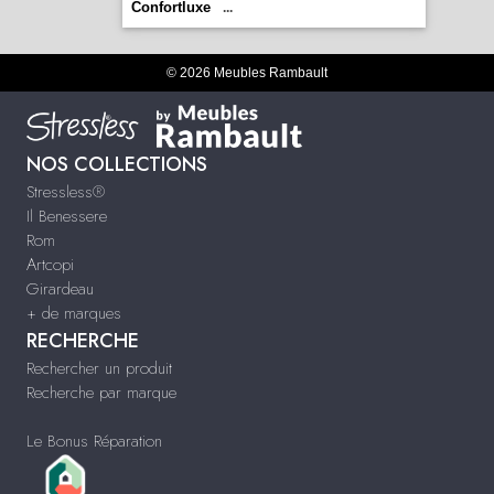
Confortluxe
...
© 2026 Meubles Rambault
NOS COLLECTIONS
Stressless®
Il Benessere
Rom
Artcopi
Girardeau
+ de marques
RECHERCHE
Rechercher un produit
Recherche par marque
Le Bonus Réparation