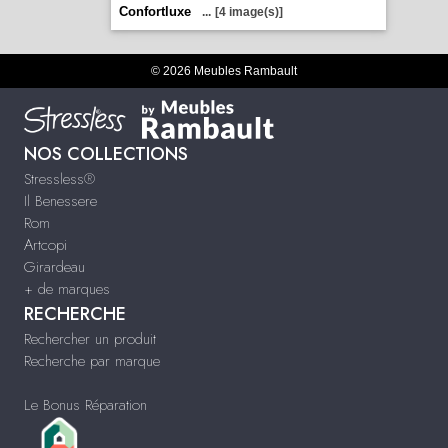
Confortluxe
...
[4 image(s)]
© 2026 Meubles Rambault
NOS COLLECTIONS
Stressless®
Il Benessere
Rom
Artcopi
Girardeau
+ de marques
RECHERCHE
Rechercher un produit
Recherche par marque
Le Bonus Réparation