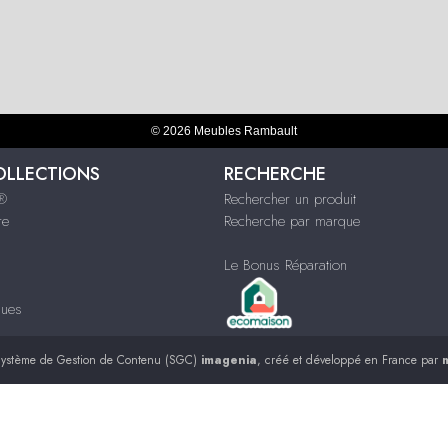
© 2026 Meubles Rambault
OLLECTIONS
RECHERCHE
s®
Rechercher un produit
re
Recherche par marque
Le Bonus Réparation
ques
ystème de Gestion de Contenu (SGC)
imagenia
, créé et développé en France par