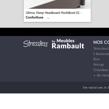
Ultima Sleep Headboard Hoofdbord 61 -
Confortluxe
...
NOS C
Stressles
Il Benesse
Rom
Artcopi
Girardeau
+ de mar
Site réalisé avec le
S