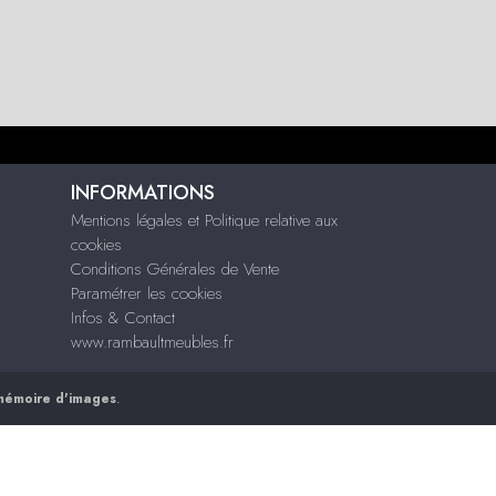
INFORMATIONS
Mentions légales et Politique relative aux
cookies
Conditions Générales de Vente
Paramétrer les cookies
Infos & Contact
www.rambaultmeubles.fr
mémoire d'images
.