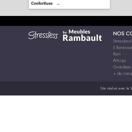
Confortluxe
...
NOS C
Stressles
Il Benesse
Rom
Artcopi
Girardeau
+ de mar
Site réalisé avec le
S