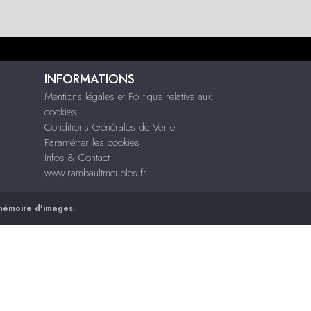
INFORMATIONS
Mentions légales et Politique relative aux
cookies
Conditions Générales de Vente
Paramétrer les cookies
Infos & Contact
www.rambaultmeubles.fr
mémoire d'images
.