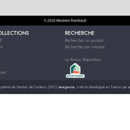
© 2026 Meubles Rambault
OLLECTIONS
RECHERCHE
s®
Rechercher un produit
re
Recherche par marque
Le Bonus Réparation
ques
ystème de Gestion de Contenu (SGC)
imagenia
, créé et développé en France par