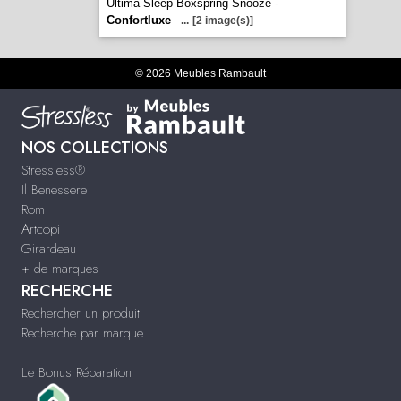
Ultima Sleep Boxspring Snooze -
Confortluxe
...
[2 image(s)]
© 2026 Meubles Rambault
NOS COLLECTIONS
Stressless®
Il Benessere
Rom
Artcopi
Girardeau
+ de marques
RECHERCHE
Rechercher un produit
Recherche par marque
Le Bonus Réparation