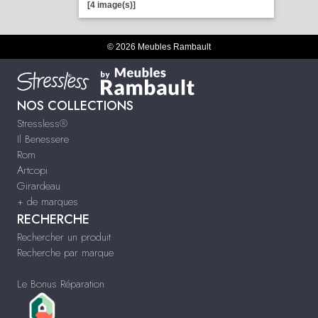
[4 image(s)]
© 2026 Meubles Rambault
NOS COLLECTIONS
Stressless®
Il Benessere
Rom
Artcopi
Girardeau
+ de marques
RECHERCHE
Rechercher un produit
Recherche par marque
Le Bonus Réparation