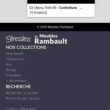
Sit Ultima Thillo 05 -
Confortluxe
...
[3 image(s)]
© 2026 Meubles Rambault
NOS COLLECTIONS
Stressless®
Il Benessere
Rom
Artcopi
Girardeau
+ de marques
RECHERCHE
Rechercher un produit
Recherche par marque
Le Bonus Réparation