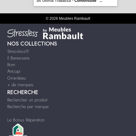
Sit Ultima Thalassa -
Confortluxe
...
© 2026 Meubles Rambault
NOS COLLECTIONS
Stressless®
Il Benessere
Rom
Artcopi
Girardeau
+ de marques
RECHERCHE
Rechercher un produit
Recherche par marque
Le Bonus Réparation