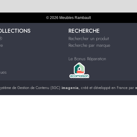
© 2026 Meubles Rambault
OLLECTIONS
RECHERCHE
s®
Rechercher un produit
re
Recherche par marque
Le Bonus Réparation
ques
ystème de Gestion de Contenu (SGC)
imagenia
, créé et développé en France par