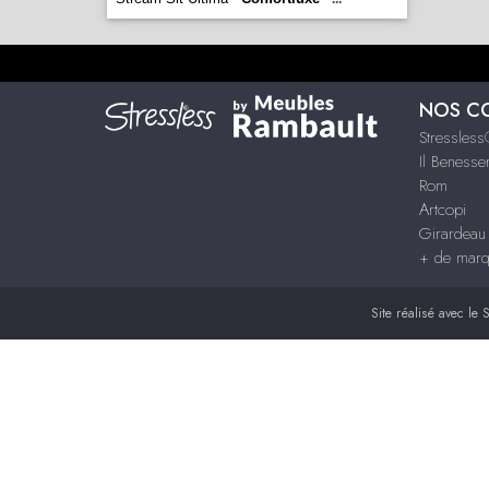
NOS C
Stressles
Il Benesse
Rom
Artcopi
Girardeau
+ de mar
Site réalisé avec le
S