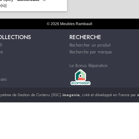
(s)]
© 2026 Meubles Rambault
OLLECTIONS
RECHERCHE
s®
Rechercher un produit
re
Recherche par marque
Le Bonus Réparation
ques
ystème de Gestion de Contenu (SGC)
imagenia
, créé et développé en France par