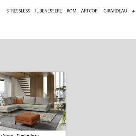
STRESSLESS
IL BENESSERE
ROM
ARTCOPI
GIRARDEAU
+
ma Spicy -
Confortluxe
...