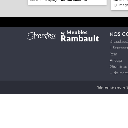
[1 image
NOS C
Stressles
Il Benesse
Rom
Artcopi
Girardeau
+ de mar
Site réalisé avec le
S