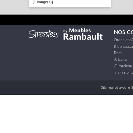
[1 image(s)]
NOS C
Stressles
Il Benesse
Rom
Artcopi
Girardeau
+ de mar
Site réalisé avec le
S