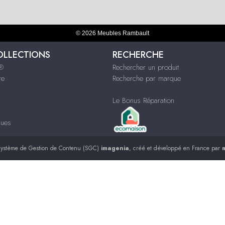
© 2026 Meubles Rambault
OLLECTIONS
RECHERCHE
s®
Rechercher un produit
re
Recherche par marque
Le Bonus Réparation
ques
ystème de Gestion de Contenu (SGC)
imagenia
, créé et développé en France par