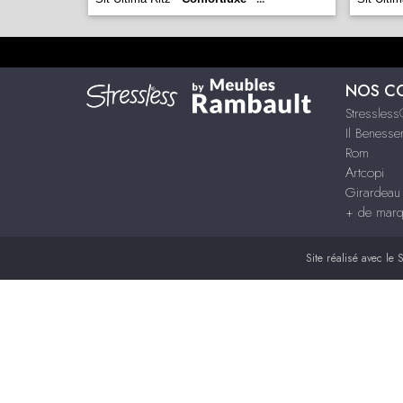
NOS C
Stressles
Il Benesse
Rom
Artcopi
Girardeau
+ de mar
Site réalisé avec le
S