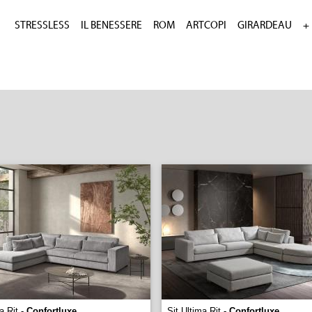
STRESSLESS
IL BENESSERE
ROM
ARTCOPI
GIRARDEAU
+
a Rit -
Confortluxe
Sit Ultima Rit -
Confortluxe
...
...