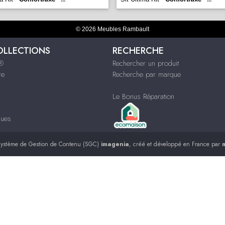
© 2026 Meubles Rambault
OLLECTIONS
RECHERCHE
s®
Rechercher un produit
re
Recherche par marque
Le Bonus Réparation
ques
ystème de Gestion de Contenu (SGC)
imagenia
, créé et développé en France par