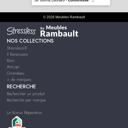
Sit Ultima Leonard -
Confortluxe
...
© 2026 Meubles Rambault
NOS COLLECTIONS
Stressless®
Il Benessere
Rom
Artcopi
Girardeau
+ de marques
RECHERCHE
Rechercher un produit
Recherche par marque
Le Bonus Réparation