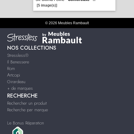
[5 image(s)]
© 2026 Meubles Rambault
NOS COLLECTIONS
Stressless®
Il Benessere
Rom
Artcopi
Girardeau
+ de marques
RECHERCHE
Rechercher un produit
Recherche par marque
Le Bonus Réparation