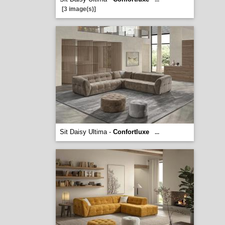
[3 image(s)]
Sit Daisy Ultima -
Confortluxe
...