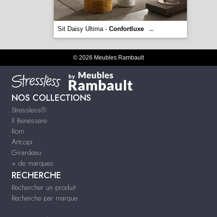
Sit Daisy Ultima -
Confortluxe
...
© 2026 Meubles Rambault
NOS COLLECTIONS
Stressless®
Il Benessere
Rom
Artcopi
Girardeau
+ de marques
RECHERCHE
Rechercher un produit
Recherche par marque