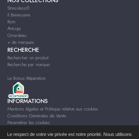
NOS COLLECTIONS
Stressless®
Il Benessere
Rom
Artcopi
Girardeau
+ de marques
RECHERCHE
Rechercher un produit
Recherche par marque
Le Bonus Réparation
INFORMATIONS
Mentions légales et Politique relative aux cookies
Conditions Générales de Vente
Paramétrer les cookies
Infos & Contact
Le respect de votre vie privée est notre priorité. Nous utilisons
www.rambaultmeubles.fr