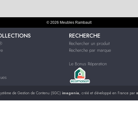
© 2026 Meubles Rambault
OLLECTIONS
RECHERCHE
s®
Rechercher un produit
re
Recherche par marque
Le Bonus Réparation
ques
ystème de Gestion de Contenu (SGC)
imagenia
, créé et développé en France par