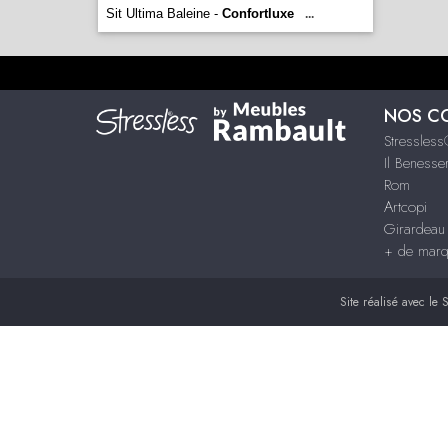
Sit Ultima Baleine -
Confortluxe
...
NOS C
Stressles
Il Benesse
Rom
Artcopi
Girardeau
+ de mar
Site réalisé avec le
S