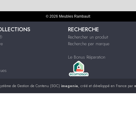
© 2026 Meubles Rambault
OLLECTIONS
RECHERCHE
s®
Rechercher un produit
re
Recherche par marque
Le Bonus Réparation
ques
ystème de Gestion de Contenu (SGC)
imagenia
, créé et développé en France par