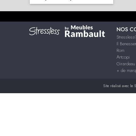
NOS C
Stressles
Il Benesse
Rom
Artcopi
Girardeau
+ de mar
Site réalisé avec le
S