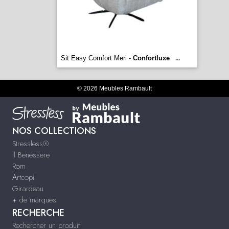
Sit Easy Comfort Meri -
Confortluxe
...
© 2026 Meubles Rambault
NOS COLLECTIONS
Stressless®
Il Benessere
Rom
Artcopi
Girardeau
+ de marques
RECHERCHE
Rechercher un produit