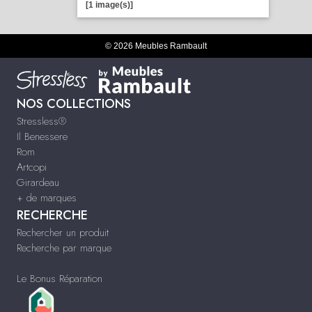
[1 image(s)]
© 2026 Meubles Rambault
NOS COLLECTIONS
Stressless®
Il Benessere
Rom
Artcopi
Girardeau
+ de marques
RECHERCHE
Rechercher un produit
Recherche par marque
Le Bonus Réparation