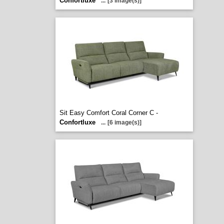
Confortluxe
...
[3 image(s)]
Sit Easy Comfort Coral Corner C -
Confortluxe
...
[6 image(s)]