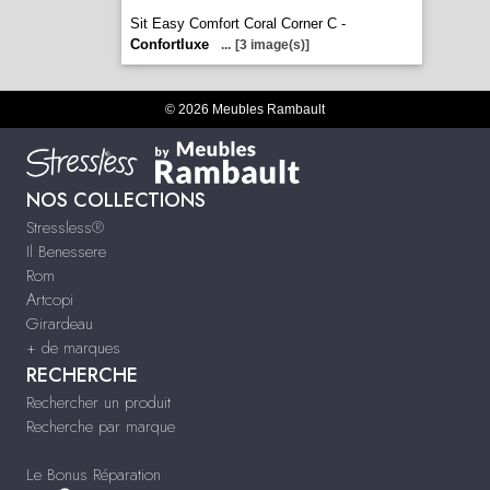
Sit Easy Comfort Coral Corner C -
Confortluxe
...
[3 image(s)]
© 2026 Meubles Rambault
NOS COLLECTIONS
Stressless®
Il Benessere
Rom
Artcopi
Girardeau
+ de marques
RECHERCHE
Rechercher un produit
Recherche par marque
Le Bonus Réparation