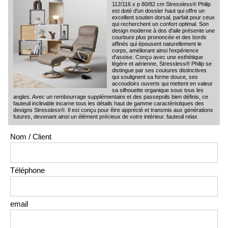
112/116 x p 80/82 cm Stressless® Philip
est doté d'un dossier haut qui offre un
excellent soutien dorsal, parfait pour ceux
qui recherchent un confort optimal. Son
design moderne à dos d'aile présente une
courbure plus prononcée et des bords
affinés qui épousent naturellement le
corps, améliorant ainsi l'expérience
d'assise. Conçu avec une esthétique
légère et aérienne, Stressless® Philip se
distingue par ses coutures distinctives
qui soulignent sa forme douce, ses
accoudoirs ouverts qui mettent en valeur
sa silhouette organique sous tous les
angles. Avec un rembourrage supplémentaire et des passepoils bien définis, ce
fauteuil inclinable incarne tous les détails haut de gamme caractéristiques des
designs Stressless®. Il est conçu pour être apprécié et transmis aux générations
futures, devenant ainsi un élément précieux de votre intérieur. fauteuil relax
Nom / Client
Téléphone
email